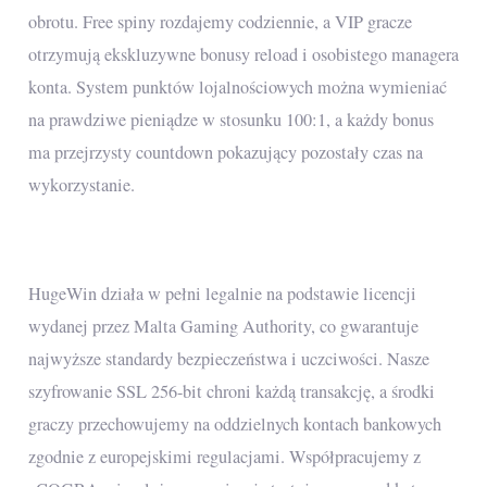
obrotu. Free spiny rozdajemy codziennie, a VIP gracze
otrzymują ekskluzywne bonusy reload i osobistego managera
konta. System punktów lojalnościowych można wymieniać
na prawdziwe pieniądze w stosunku 100:1, a każdy bonus
ma przejrzysty countdown pokazujący pozostały czas na
wykorzystanie.
Bezpieczeństwo i Licencje - Graj Spokojnie
HugeWin działa w pełni legalnie na podstawie licencji
wydanej przez Malta Gaming Authority, co gwarantuje
najwyższe standardy bezpieczeństwa i uczciwości. Nasze
szyfrowanie SSL 256-bit chroni każdą transakcję, a środki
graczy przechowujemy na oddzielnych kontach bankowych
zgodnie z europejskimi regulacjami. Współpracujemy z