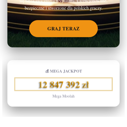
się błyskawicznymi wypłatami. Licencjonowane,
bezpieczne i stworzone dla polskich graczy.
GRAJ TERAZ
💰 MEGA JACKPOT
12 847 392 zł
Mega Moolah