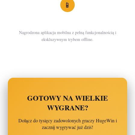
📱
Mobilna Doskonałość
Nagrodzona aplikacja mobilna z pełną funkcjonalnością i
ekskluzywnym trybem offline.
GOTOWY NA WIELKIE
WYGRANE?
Dołącz do tysięcy zadowolonych graczy HugeWin i
zacznij wygrywać już dziś!