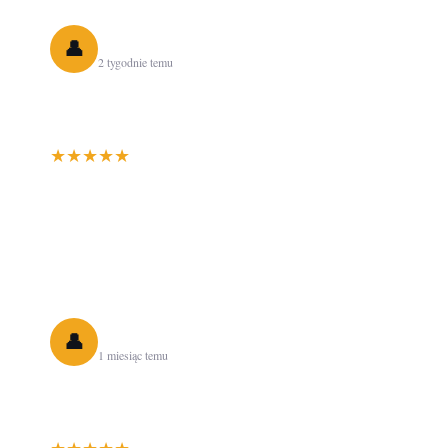
Marcin K.
👤
2 tygodnie temu
★
★
★
★
★
Grałam w wielu kasynach online, ale HugeWin wyróżnia się
jakością gier i szybkością wypłat. Sekcja live casino z
polskimi krupierami to strzał w dziesiątkę! Wygrałam 8 500
zł na ruletce i pieniądze miałam następnego dnia. Aplikacja
mobilna działa bez zarzutu.
Anna W.
👤
1 miesiąc temu
★
★
★
★
★